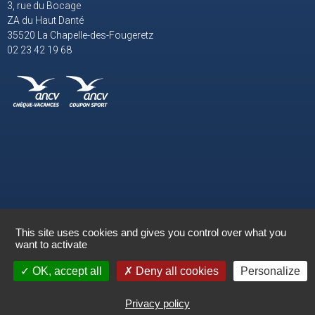
3, rue du Bocage
ZA du Haut Danté
35520 La Chapelle-des-Fougeretz
02 23 42 19 68
© Aquaschool 2021
This site uses cookies and gives you control over what you
want to activate
Politique de confidentialité
Mentions légales
OK, accept all
Deny all cookies
Personalize
Réalisé par :
Imagic.fr
Privacy policy